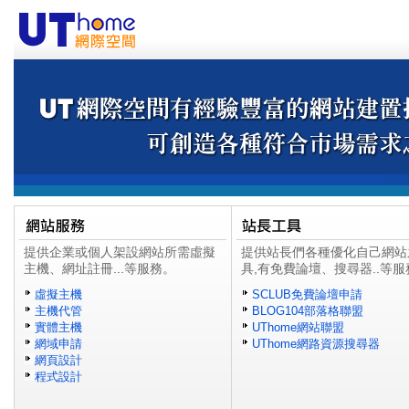
提供企業或個人架設網站所需虛擬
提供站長們各種優化自己網站
主機、網址註冊...等服務。
具,有免費論壇、搜尋器..等服
虛擬主機
SCLUB免費論壇申請
主機代管
BLOG104部落格聯盟
實體主機
UThome網站聯盟
網域申請
UThome網路資源搜尋器
網頁設計
程式設計